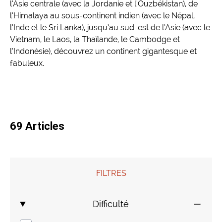
l’Asie centrale (avec la Jordanie et l'Ouzbékistan), de
l’Himalaya au sous-continent indien (avec le Népal,
Mongolie
Finlande
Colombie
Voyages de Noces
l’Inde et le Sri Lanka), jusqu’au sud-est de l’Asie (avec le
Vietnam, le Laos, la Thaïlande, le Cambodge et
Laos
Voyages pour jeunes
l’Indonésie), découvrez un continent gigantesque et
fabuleux.
Sri Lanka
Voyage insolite
Indonésie
Composez votre voyage sur mesure
69 Articles
Thaïlande
Cambodge
FILTRES
Birmanie
Difficulté