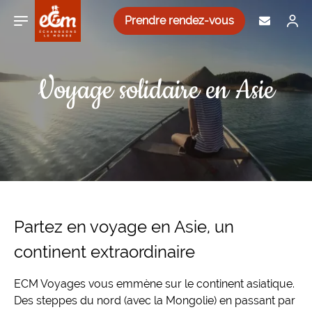
Aller au contenu
Aller à la navigation principale
Prendre rendez-vous
Voyage solidaire en Asie
Asie
Inde
Sénégal
Bulgarie
Nicaragua
Découverte et immersion
Nos voyages solidaires
Népal
Afrique
Madagascar
Slovénie
Cuba
Trek et randonnée
Notre équipe
Philippines
Maroc
Europe
Albanie
Canada
Plongée
Voyager autrement
Jordanie
Afrique du Sud
Monténégro
Amérique
Pérou
Cyclotourisme / VTT
Offre de parrainage
Partez en voyage en Asie, un
continent extraordinaire
Vietnam
Égypte
Croatie
Mexique
Yoga et Bien-Être
Paroles de voyageurs
ECM Voyages vous emmène sur le continent asiatique.
Ouzbékistan
Roumanie
Costa Rica
Autotours / circuit liberté
Actualités
Des steppes du nord (avec la Mongolie) en passant par