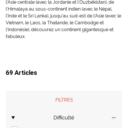
l’Asie centrale (avec la Jordanie et l'Ouzbékistan), de
l’Himalaya au sous-continent indien (avec le Népal,
Mongolie
Finlande
Colombie
Voyages de Noces
l’Inde et le Sri Lanka), jusqu’au sud-est de l’Asie (avec le
Vietnam, le Laos, la Thaïlande, le Cambodge et
Laos
Voyages pour jeunes
l’Indonésie), découvrez un continent gigantesque et
fabuleux.
Sri Lanka
Voyage insolite
Indonésie
Composez votre voyage sur mesure
69 Articles
Thaïlande
Cambodge
FILTRES
Birmanie
Difficulté