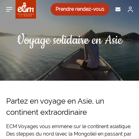
Aller au contenu
Aller à la navigation principale
Prendre rendez-vous
Voyage solidaire en Asie
Asie
Inde
Sénégal
Bulgarie
Nicaragua
Découverte et immersion
Nos voyages solidaires
Népal
Afrique
Madagascar
Slovénie
Cuba
Trek et randonnée
Notre équipe
Philippines
Maroc
Europe
Albanie
Canada
Plongée
Voyager autrement
Jordanie
Afrique du Sud
Monténégro
Amérique
Pérou
Cyclotourisme / VTT
Offre de parrainage
Partez en voyage en Asie, un
continent extraordinaire
Vietnam
Égypte
Croatie
Mexique
Yoga et Bien-Être
Paroles de voyageurs
ECM Voyages vous emmène sur le continent asiatique.
Ouzbékistan
Roumanie
Costa Rica
Autotours / circuit liberté
Actualités
Des steppes du nord (avec la Mongolie) en passant par