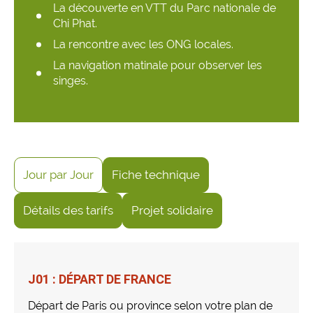
La découverte en VTT du Parc nationale de
Chi Phat.
La rencontre avec les ONG locales.
La navigation matinale pour observer les
singes.
Jour par Jour
Fiche technique
Détails des tarifs
Projet solidaire
J01 : DÉPART DE FRANCE
Départ de Paris ou province selon votre plan de