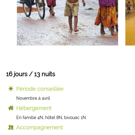
Mongolie
Finlande
Colombie
Voyages de Noces
Laos
Voyages pour jeunes
Sri Lanka
Voyage insolite
Indonésie
Composez votre voyage sur mesure
16 jours / 13 nuits
Thaïlande
Période conseillée
Novembre à avril
Cambodge
Hébergement
En famille 4N, hôtel 8N, bivouac 1N
Birmanie
Accompagnement