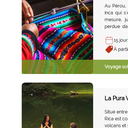
Au Pérou, 
inca qui s
mesure, j
perdue dan
découverte
pays éclect
15 jour
voyage hor
À parti
Voyage sol
La Pura 
Situé entre
Rica est co
volcans et 