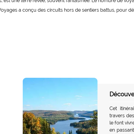
es, est une terre rêvée, souvent fantasmée. Le nombre de voy
oyages a conçu des circuits hors de sentiers battus, pour d
Découver
Cet itinér
travers de
le font viv
en passant