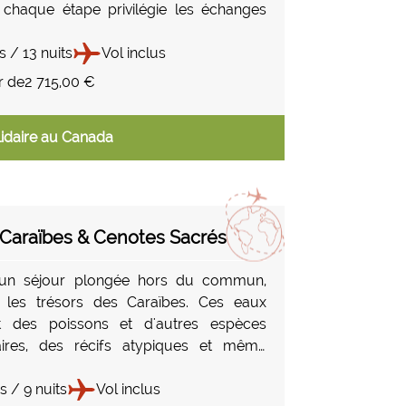
chaque étape privilégie les échanges
guides passionnés, des artisans, des
urs et des hôtes chaleureux. Les
s / 13 nuits
Vol inclus
 culturelles à Wendake et Mashteuiatsh
r de
2 715,00 €
ssi des moments forts de partage avec
nautés autochtones. Entre marchés
idaire au Canada
ctivités en petit groupe et tables
s, le voyage se vit au plus près des
.
Caraïbes & Cenotes Sacrés
 un séjour plongée hors du commun,
 les trésors des Caraïbes. Ces eaux
t des poissons et d'autres espèces
naires, des récifs atypiques et même
paves ! Arpentez la Playa del Carmen
n unique, entre détente et découvertes
s / 9 nuits
Vol inclus