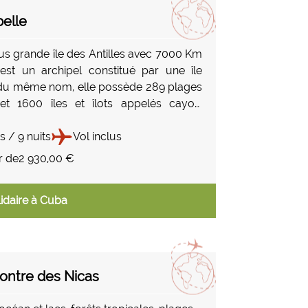
belle
lus grande île des Antilles avec 7000 Km
est un archipel constitué par une île
 du même nom, elle possède 289 plages
et 1600 îles et îlots appelés cayos.
e plus de 200 jours par an, cette île au
gréable permet de profiter des plages en
s / 9 nuits
Vol inclus
n. La diversité des paysages, l’éclat des
r de
2 930,00 €
 et la variété de ses fruits vous
nt dans un havre de paix qui vous
idaire à Cuba
asion et détente.
contre des Nicas