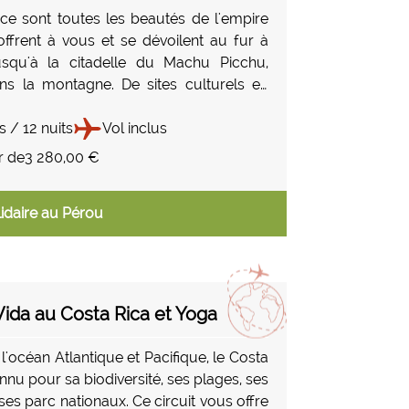
ce sont toutes les beautés de l'empire
'offrent à vous et se dévoilent au fur à
usqu'à la citadelle du Machu Picchu,
s la montagne. De sites culturels en
s, de rencontres en aventures, le Pérou,
ique, chaleureux et riche vous offrira un
s / 12 nuits
Vol inclus
s du temps !
r de
3 280,00 €
idaire au Pérou
Vida au Costa Rica et Yoga
 l'océan Atlantique et Pacifique, le Costa
nnu pour sa biodiversité, ses plages, ses
ses parc nationaux. Ce circuit vous offre