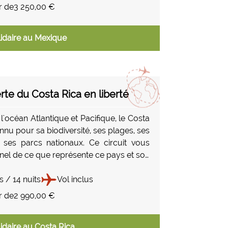
..
r de
3 250,00 €
idaire au Mexique
te du Costa Rica en liberté
 l'océan Atlantique et Pacifique, le Costa
nnu pour sa biodiversité, ses plages, ses
 ses parcs nationaux. Ce circuit vous
anel de ce que représente ce pays et son
gan "la pura vida". Vous débuterez votre
té Atlantique et les célèbres plages de
s / 14 nuits
Vol inclus
ro, là où les tortues viennent se
r de
2 990,00 €
tous les ans par milliers. Ensuite cap à
ntre parcs nationaux, chutes d'eaux
idaire au Costa Rica