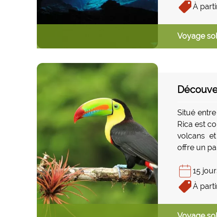
aquatiques.
À parti
Voyage sol
Découver
Situé entre
Rica est co
volcans et
offre un p
célèbre slo
périple cô
15 jour
Tortugue
À parti
reproduire 
l'Ouest e
Voyage sol