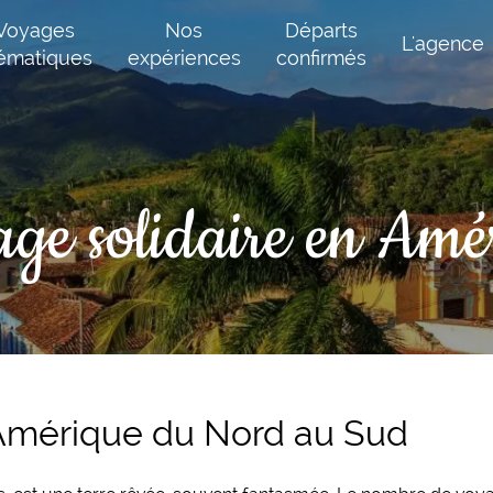
Voyages
Nos
Départs
L'agence
ématiques
expériences
confirmés
ge solidaire en Amé
 Amérique du Nord au Sud