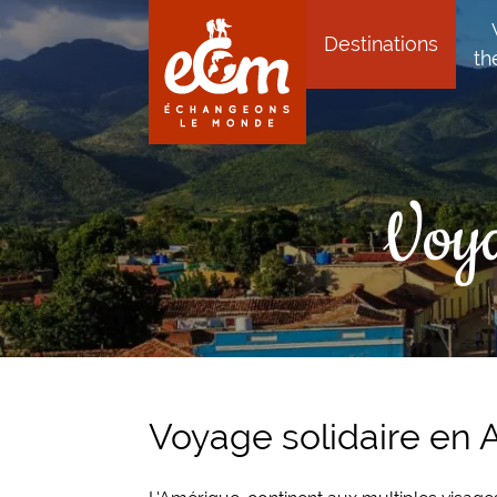
Aller au contenu
Aller à la navigation principale
Destinations
th
Voya
Voyage solidaire en