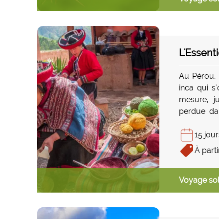
gigantes
finalement 
L'Essent
Au Pérou, 
inca qui s
mesure, j
perdue dan
découverte
pays éclect
15 jour
voyage hor
À parti
Voyage sol