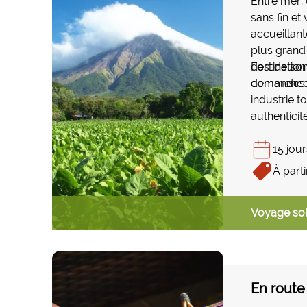
Entre mer, 
sans fin et
accueillant
plus grand
destinatio
Fort de son
demandes l
commence a
industrie t
authenticité
15 jour
À parti
Voyage sol
En route