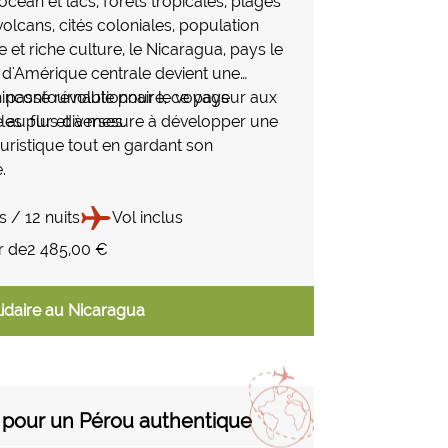
océan et lacs, forêts tropicales, plages
 volcans, cités coloniales, population
e et riche culture, le Nicaragua, pays le
 d'Amérique centrale devient une
n incontournable pour le voyageur aux
 passé révolutionnaire, ce pays
es plus diverses.
u fur et à mesure à développer une
ouristique tout en gardant son
.
s / 12 nuits
Vol inclus
r de
2 485,00 €
idaire au Nicaragua
 pour un Pérou authentique