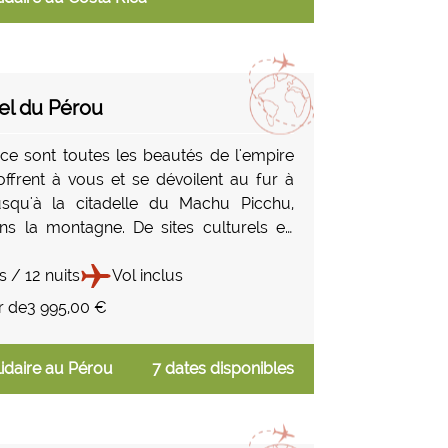
ques et plantations de café, pour
retourner sur San José, la capitale.
iel du Pérou
ce sont toutes les beautés de l'empire
'offrent à vous et se dévoilent au fur à
usqu'à la citadelle du Machu Picchu,
s la montagne. De sites culturels en
s, de rencontres en aventures, le Pérou,
ique, chaleureux et riche vous offrira un
s / 12 nuits
Vol inclus
s du temps !
r de
3 995,00 €
idaire au Pérou
7 dates disponibles