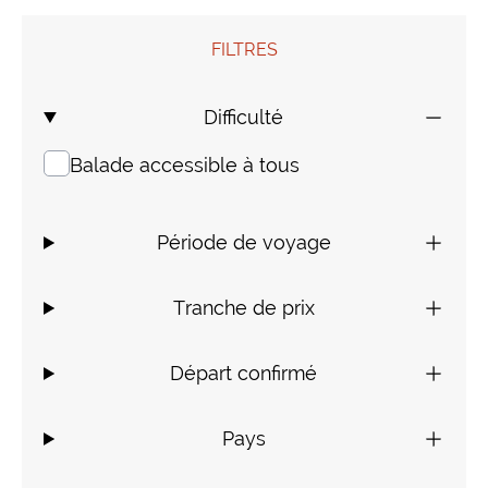
Mongolie
Finlande
Colombie
Voyages de Noces
FILTRES
Laos
Voyages pour jeunes
Difficulté
Balade accessible à tous
Sri Lanka
Voyage insolite
Indonésie
Composez votre voyage sur mesure
Période de voyage
Thaïlande
Tranche de prix
Cambodge
Départ confirmé
Birmanie
Pays