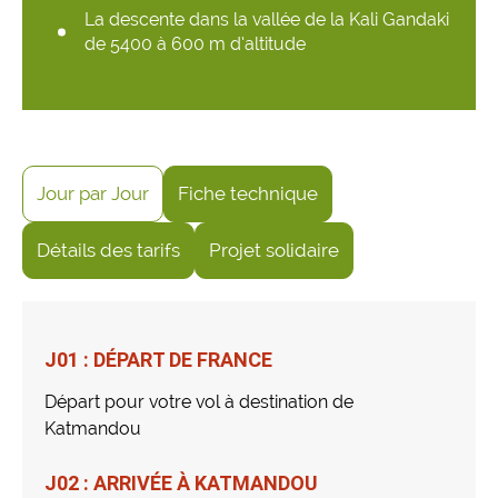
La descente dans la vallée de la Kali Gandaki
de 5400 à 600 m d’altitude
Jour par Jour
Fiche technique
Détails des tarifs
Projet solidaire
J01 : DÉPART DE FRANCE
Départ pour votre vol à destination de
Katmandou
J02 : ARRIVÉE À KATMANDOU