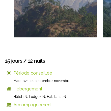
Mongolie
Finlande
Colombie
Voyages de Noces
Laos
Voyages pour jeunes
Sri Lanka
Voyage insolite
Indonésie
Composez votre voyage sur mesure
15 jours / 12 nuits
Thaïlande
Période conseillée
Mars-avril et septembre-novembre
Cambodge
Hébergement
Hôtel 1N, Lodge 9N, Habitant 2N
Birmanie
Accompagnement