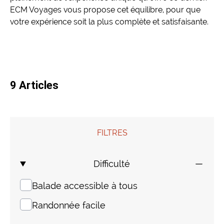
ECM Voyages vous propose cet équilibre, pour que
Mongolie
Finlande
Colombie
Voyages de Noces
votre expérience soit la plus complète et satisfaisante.
Laos
Voyages pour jeunes
Sri Lanka
Voyage insolite
9 Articles
Indonésie
Composez votre voyage sur mesure
FILTRES
Thaïlande
Difficulté
Cambodge
Balade accessible à tous
Birmanie
Randonnée facile