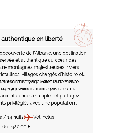
e authentique en liberté
 découverte de l’Albanie, une destination
servée et authentique au cœur des
ntre montagnes majestueuses, riviera
stallines, villages chargés d’histoire et
vivantes, ce voyage vous invite à vivre
otre aventure, découvrez la richesse
ence humaine et immersive.
 du pays, savourez une gastronomie
aux influences multiples et partagez
s privilégiés avec une population
ur son accueil chaleureux et sa grande
. Une parenthèse hors des sentiers
s / 14 nuits
Vol inclus
re nature, rencontres et émotions.
r de
1 920,00 €