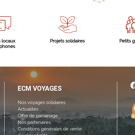
 locaux
Projets solidaires
Petits 
ophones
ECM VOYAGES
Nos voyages solidaires
Actualités
Offre de parrainage
Nos partenaires
Conditions générales de vente