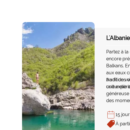
L'Albani
Partez à la
encore pré
Balkans. E
aux eaux cri
traditions 
Au fil de v
une expéri
culturelle
généreuse 
des moment
réputée po
hospitalité
15 jour
battus, ent
À parti