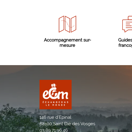
Accompagnement sur-
Guides
mesure
franc
146 rue d'Epinal
88100 Saint Dié des Vosges
03.89.71.96.46