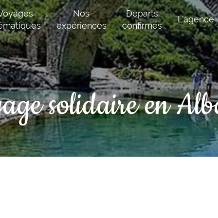
Voyages
Nos
Départs
L'agence
ématiques
expériences
confirmés
age solidaire en Alb