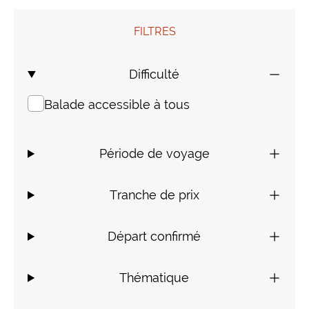
Mongolie
Finlande
Colombie
Voyages de Noces
FILTRES
Laos
Voyages pour jeunes
Difficulté
Balade accessible à tous
Sri Lanka
Voyage insolite
Indonésie
Composez votre voyage sur mesure
Période de voyage
Thaïlande
Tranche de prix
Cambodge
Départ confirmé
Birmanie
Thématique