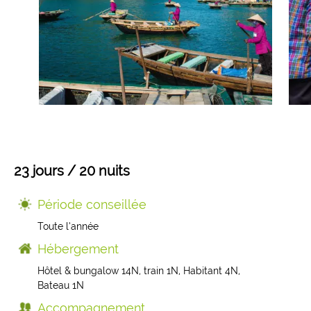
Mongolie
Finlande
Colombie
Voyages de Noces
Laos
Voyages pour jeunes
Sri Lanka
Voyage insolite
Indonésie
Composez votre voyage sur mesure
23 jours / 20 nuits
Thaïlande
Période conseillée
Toute l’année
Cambodge
Hébergement
Hôtel & bungalow 14N, train 1N, Habitant 4N,
Birmanie
Bateau 1N
Accompagnement