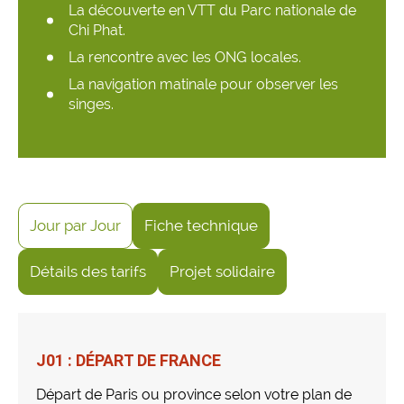
La découverte en VTT du Parc nationale de
Chi Phat.
La rencontre avec les ONG locales.
La navigation matinale pour observer les
singes.
Jour par Jour
Fiche technique
Détails des tarifs
Projet solidaire
J01 : DÉPART DE FRANCE
Départ de Paris ou province selon votre plan de