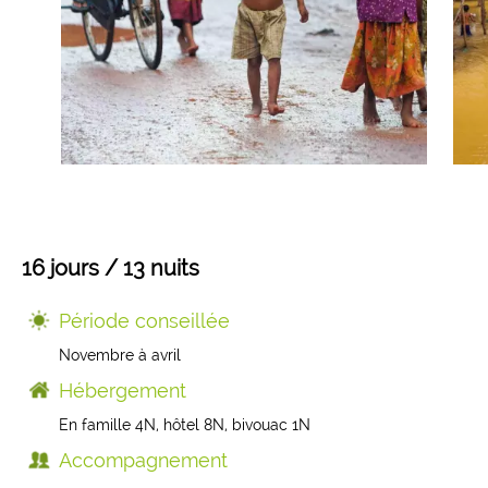
Mongolie
Finlande
Colombie
Voyages de Noces
Laos
Voyages pour jeunes
Sri Lanka
Voyage insolite
Indonésie
Composez votre voyage sur mesure
16 jours / 13 nuits
Thaïlande
Période conseillée
Novembre à avril
Cambodge
Hébergement
En famille 4N, hôtel 8N, bivouac 1N
Birmanie
Accompagnement