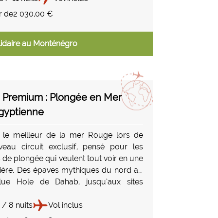
nnnant, des stations balnéaires plus
r de
2 030,00 €
 unes que les autre... Bref, le Monténégro
esses vous attendent !
idaire au Monténégro
e Premium : Plongée en Mer
gyptienne
 le meilleur de la mer Rouge lors de
eau circuit exclusif, pensé pour les
 de plongée qui veulent tout voir en une
sière. Des épaves mythiques du nord au
lue Hole de Dahab, jusqu’aux sites
ires du sud comme Daedalus et
e, ce parcours unique réunit les spots
 / 8 nuits
Vol inclus
mblématiques d’Égypte.