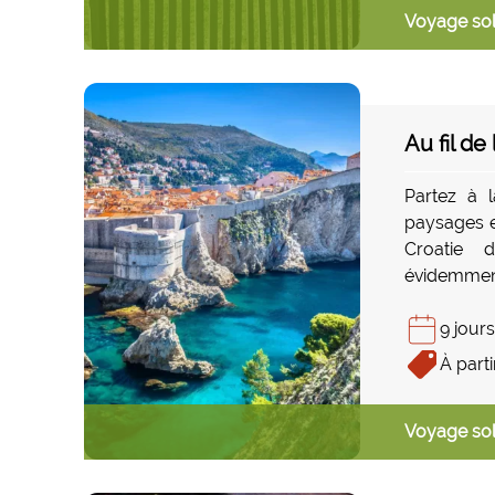
Voyage sol
Au fil de
Partez à 
paysages et
Croatie 
évidemmen
Korcula ma
que Mali
9 jours
connues, l
À parti
charme pit
mer saura
Voyage sol