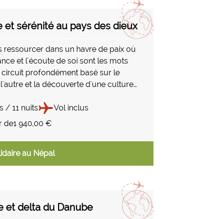
e et sérénité au pays des dieux
 ressourcer dans un havre de paix où
lance et l'écoute de soi sont les mots
 circuit profondément basé sur le
l'autre et la découverte d'une culture
vous permettra la pratique du Yoga et
ation tout en alliant la découverte des
s / 11 nuits
Vol inclus
lus connus de la vallé de Kathmandu.
r de
1 940,00 €
idaire au Népal
e et delta du Danube