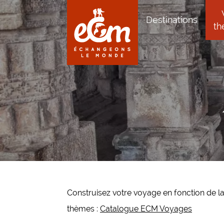
Aller au contenu
Aller à la navigation principale
Destinations
th
Construisez votre voyage en fonction de la 
thèmes :
Catalogue ECM Voyages