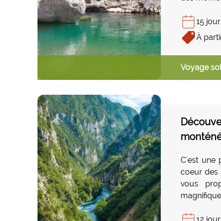
réputée po
hospitalité
15 jour
battus, ent
À parti
Voyage sol
Découver
monténé
C'est une 
coeur des
vous prop
magnifiqu
en découvr
à couper 
12 jour