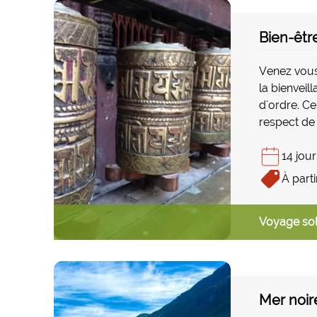
Bien-êtr
Venez vous
la bienveil
d'ordre. Ce
respect de 
millénaire 
de la médit
14 jour
lieux les p
À parti
Voyage sol
Mer noir