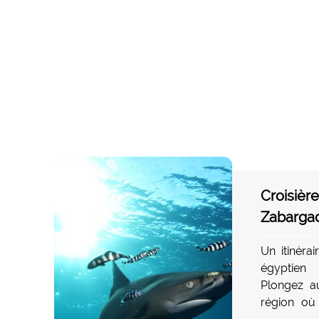
Croisièr
Zabargad
Un itinéra
égyptien
Plongez a
région où