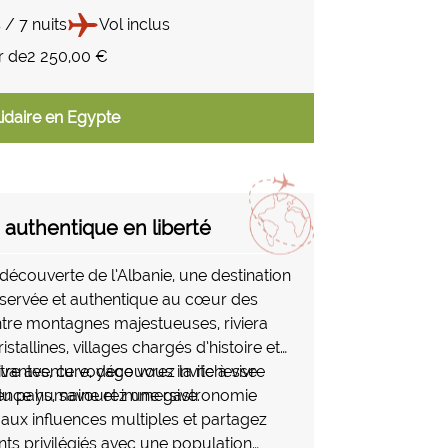
 et spectaculaire. Entre tombants
récifs perdus au milieu du bleu et
 / 7 nuits
Vol inclus
s coralliennes sculptées comme des
r de
2 250,00 €
les, chaque immersion offre une
nique. Ici, les pélagiques croisent dans
idaire en Egypte
, les jeux de lumière transforment les
n décors irréels, et la sensation
ion est permanente. Un itinéraire pensé
s et ceux qui recherchent intensité,
iberté sous-marine.
e authentique en liberté
 découverte de l’Albanie, une destination
servée et authentique au cœur des
ntre montagnes majestueuses, riviera
stallines, villages chargés d’histoire et
vivantes, ce voyage vous invite à vivre
otre aventure, découvrez la richesse
ence humaine et immersive.
 du pays, savourez une gastronomie
aux influences multiples et partagez
s privilégiés avec une population