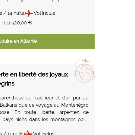
ur son accueil chaleureux et sa grande
. Une parenthèse hors des sentiers
s / 14 nuits
Vol inclus
re nature, rencontres et émotions.
r de
1 920,00 €
idaire en Albanie
te en liberté des joyaux
grins
parenthèse de fraicheur et d'air pur au
 Balkans que ce voyage au Monténégro
ose. En toute liberté, arpentez ce
e pays niché dans les montagnes pour
ir ses secrets : chemins de randonnées
le souffle, un patrimoine culturel
s / 11 nuits
Vol inclus