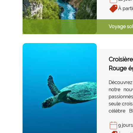
impressio
À parti
bellles les
et ses rich
Voyage sol
Croisièr
Rouge é
Découvrez
notre nouv
passionnés
seule croi
célèbre B
légenda
Elphinston
9 jours
les plus e