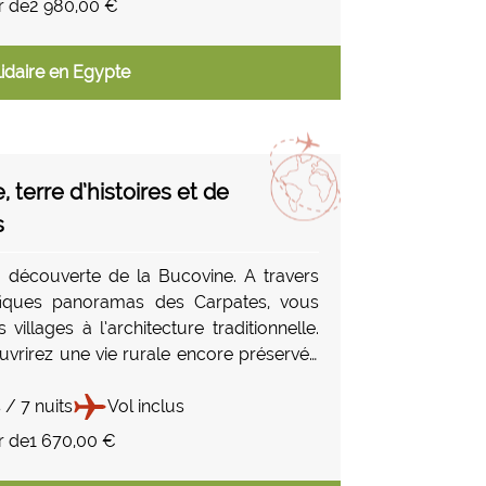
r de
2 980,00 €
 cœur de récifs coralliens somptueux,
a rencontre des pélagiques, et laissez-
idaire en Egypte
 par l’expertise et l’organisation Seafari,
 pour son professionnalisme et sa
.
ère d’exception qui promet diversité,
et découvertes, pour une expérience
 terre d’histoires et de
e en mer Rouge.
s
a découverte de la Bucovine. A travers
fiques panoramas des Carpates, vous
es villages à l’architecture traditionnelle.
vrirez une vie rurale encore préservée
 de l’architecture paysanne, l’artisanat
 gastronomie et le fabuleux accueil
 / 7 nuits
Vol inclus
r de
1 670,00 €