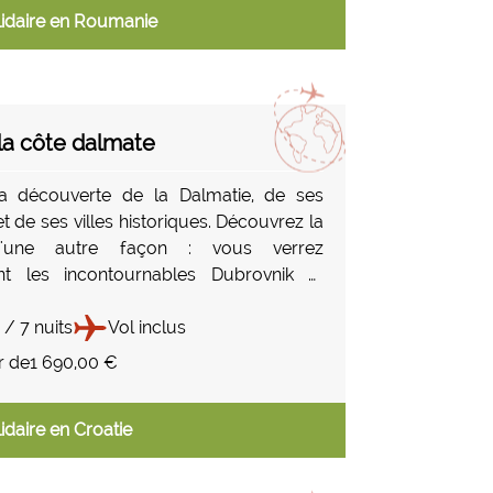
idaire en Roumanie
 la côte dalmate
la découverte de la Dalmatie, de ses
 de ses villes historiques. Découvrez la
d'une autre façon : vous verrez
t les incontournables Dubrovnik et
is aussi des trésors plus méconnus tels
 Ston et ses huitres mondialement
 / 7 nuits
Vol inclus
e vin croate ou encore Blato, ville au
r de
1 690,00 €
toresque ! Cette escapade entre terre et
 vous charmer.
idaire en Croatie