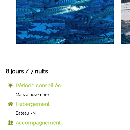
Mongolie
Finlande
Colombie
Voyages de Noces
Laos
Voyages pour jeunes
Sri Lanka
Voyage insolite
Indonésie
Composez votre voyage sur mesure
8 jours / 7 nuits
Thaïlande
Période conseillée
Mars à novembre
Cambodge
Hébergement
Bateau 7N
Birmanie
Accompagnement