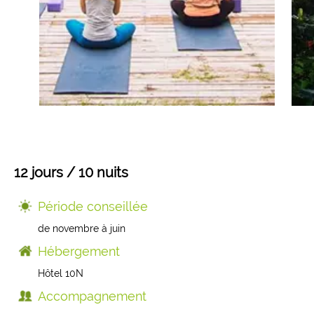
Mongolie
Finlande
Colombie
Voyages de Noces
Laos
Voyages pour jeunes
Sri Lanka
Voyage insolite
Indonésie
Composez votre voyage sur mesure
12 jours / 10 nuits
Thaïlande
Période conseillée
de novembre à juin
Cambodge
Hébergement
Hôtel 10N
Birmanie
Accompagnement