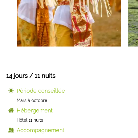
Mongolie
Finlande
Colombie
Voyages de Noces
Laos
Voyages pour jeunes
Sri Lanka
Voyage insolite
Indonésie
Composez votre voyage sur mesure
14 jours / 11 nuits
Thaïlande
Période conseillée
Mars à octobre
Cambodge
Hébergement
Hôtel 11 nuits
Birmanie
Accompagnement